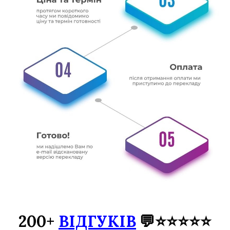
200+
ВІДГУКІВ
💬⭐⭐⭐⭐⭐