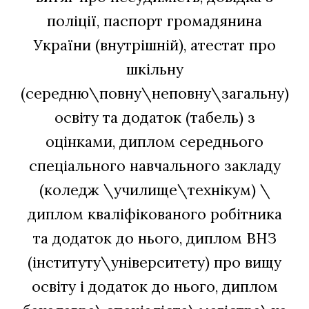
поліції, паспорт громадянина
України (внутрішній), атестат про
шкільну
(середню\повну\неповну\загальну)
освіту та додаток (табель) з
оцінками, диплом середнього
спеціального навчального закладу
(коледж \училище\технікум) \
диплом кваліфікованого робітника
та додаток до нього, диплом ВНЗ
(інституту\університету) про вищу
освіту і додаток до нього, диплом