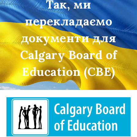
Так, ми
перекладаємо
документи для
Calgary Board of
Education (CBE)