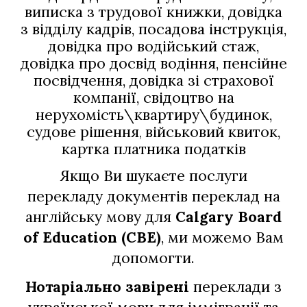
виписка з трудової книжки, довідка
з відділу кадрів, посадова інструкція,
довідка про водійський стаж,
довідка про досвід водіння, пенсійне
посвідчення, довідка зі страхової
компанії, свідоцтво на
нерухомість\квартиру\будинок,
судове рішення
військовий квиток,
,
к
артка платника податків
Якщо Ви шукаєте послуги
перекладу документів переклад на
англійську мову
для
Calgary Board
of Education (CBE)
, ми можемо Вам
допомогти.
Нотаріально завірені
переклади з