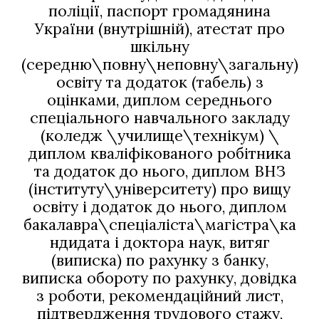
поліції, паспорт громадянина
України (внутрішній), атестат про
шкільну
(середню\повну\неповну\загальну)
освіту та додаток (табель) з
оцінками, диплом середнього
спеціального навчального закладу
(коледж \училище\технікум) \
диплом кваліфікованого робітника
та додаток до нього, диплом ВНЗ
(інституту\університету) про вищу
освіту і додаток до нього, диплом
бакалавра\спеціаліста\магістра\ка
ндидата і доктора наук, витяг
(виписка) по рахунку з банку,
виписка обороту по рахунку, довідка
з роботи, рекомендаційний лист,
підтвердження трудового стажу,