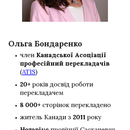
Ольга Бондаренко
член
Канадської Асоціації
професійний перекладачів
(
ATIS
)
20+
років досвід роботи
перекладачем
8 000+
сторінок перекладено
житель Канади з
2011
року
Нотаріус
провінції Саскачеван,