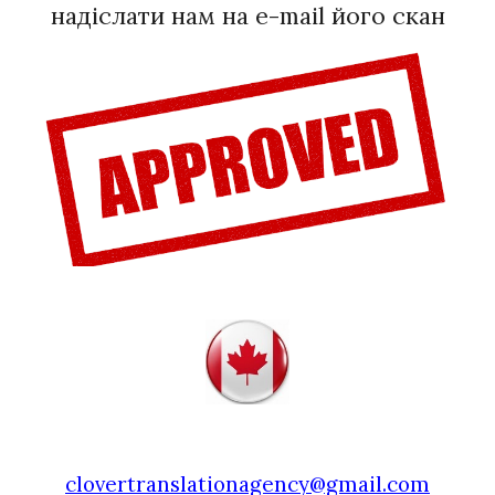
надіслати нам на e-mail його скан
clovertranslationagency@gmail.com