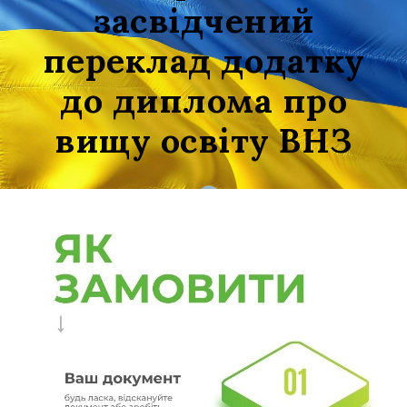
засвідчений
переклад додатку
до диплома про
вищу освіту ВНЗ