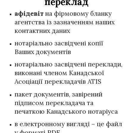
переклад
афідевіт
на фірмовому бланку
агентства із зазначенням наших
контактних даних
нотаріально засвідчені копії
Ваших документів
нотаріально засвідчені переклади,
виконані членом Канадської
Асоціації перекладачів ATIS
пакет документів, завірений
підписом перекладача та
печаткою Канадського нотаріуса
в електронному вигляді – це файл
у форматі PDF