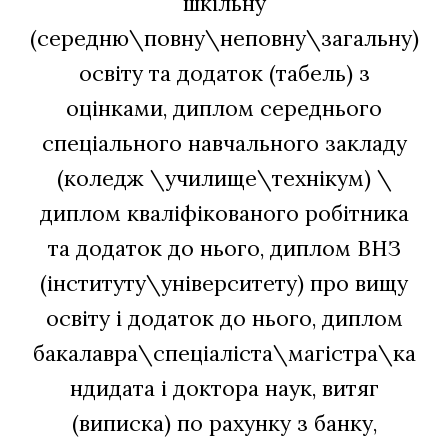
шкільну
(середню\повну\неповну\загальну)
освіту та додаток (табель) з
оцінками, диплом середнього
спеціального навчального закладу
(коледж \училище\технікум) \
диплом кваліфікованого робітника
та додаток до нього, диплом ВНЗ
(інституту\університету) про вищу
освіту і додаток до нього, диплом
бакалавра\спеціаліста\магістра\ка
ндидата і доктора наук, витяг
(виписка) по рахунку з банку,